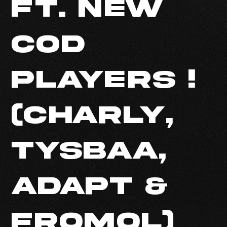
FT. NEW
COD
PLAYERS !
(CHARLY,
TYSBAA,
ADAPT &
FRQMQL)