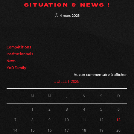
SITUATION & NEWS !
4 mars 2025
Compétitions
Institutionnels
News
YoD Family
Aucun commentaire à afficher.
JUILLET 2025
L
M
M
J
V
S
D
1
2
3
4
5
6
7
8
9
10
11
12
13
14
15
16
17
18
19
20